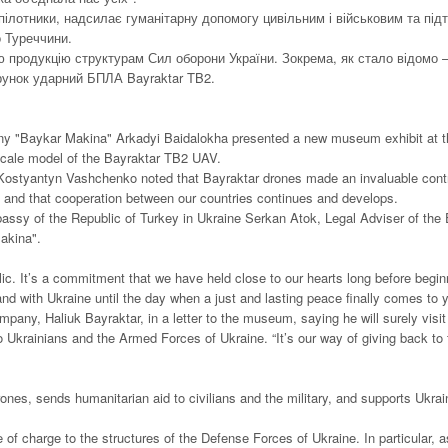
ілотники, надсилає гуманітарну допомогу цивільним і військовим та під
о Туреччини.
продукцію структурам Сил оборони України. Зокрема, як стало відомо –
рунок ударний БПЛА Bayraktar TB2.
pany "Baykar Makina" Arkadyi Baidalokha presented a new museum exhibit at t
-scale model of the Bayraktar TB2 UAV.
 Kostyantyn Vashchenko noted that Bayraktar drones made an invaluable contr
s, and that cooperation between our countries continues and develops.
assy of the Republic of Turkey in Ukraine Serkan Atok, Legal Adviser of th
akina".
ic. It’s a commitment that we have held close to our hearts long before begin
and with Ukraine until the day when a just and lasting peace finally comes to y
pany, Haliuk Bayraktar, in a letter to the museum, saying he will surely visit 
o Ukrainians and the Armed Forces of Ukraine. “It’s our way of giving back to
es, sends humanitarian aid to civilians and the military, and supports Ukrai
f charge to the structures of the Defense Forces of Ukraine. In particular, as