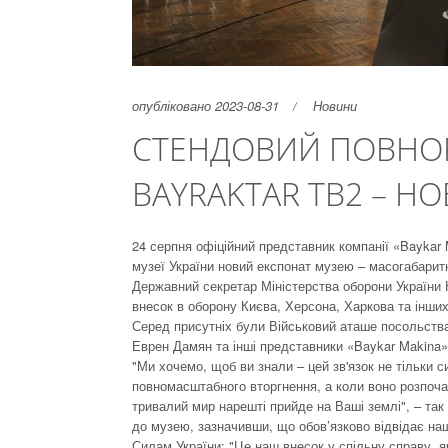
опубліковано 2023-08-31
Новини
СТЕНДОВИЙ ПОВНО
BAYRAKTAR TB2 – Н
24 серпня офіційний представник компанії «Baykar
музеї України новий експонат музею – масогабарит
Державний секретар Міністерства оборони України
внесок в оборону Києва, Херсона, Харкова та інших
Серед присутніх були Військовий аташе посольства
Еврен Дамян та інші представники «Baykar Makina»
"Ми хочемо, щоб ви знали – цей зв'язок не тільки с
повномасштабного вторгнення, а коли воно розпоча
тривалий мир нарешті прийде на Ваші землі", – так
до музею, зазначивши, що обов’язково відвідає на
Силам України: "Це наш внесок у спільну справу, як