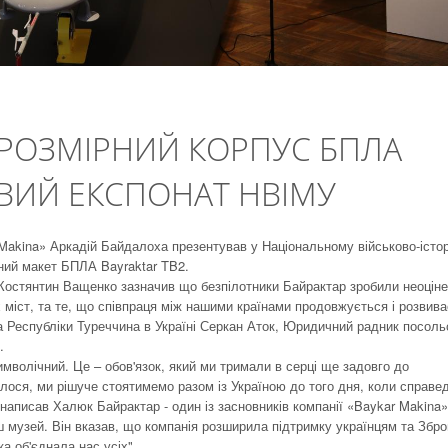
РОЗМІРНИЙ КОРПУС БПЛА
ОВИЙ ЕКСПОНАТ НВІМУ
 Makina» Аркадій Байдалоха презентував у Національному військово-іст
ний макет БПЛА Bayraktar TB2.
 Костянтин Ващенко зазначив що безпілотники Байрактар зробили неоцін
 міст, та те, що співпраця між нашими країнами продовжується і розвива
 Республіки Туреччина в Україні Серкан Аток, Юридичний радник посоль
.
имволічний. Це – обов'язок, який ми тримали в серці ще задовго до
лося, ми рішуче стоятимемо разом із Україною до того дня, коли справе
 написав Халюк Байрактар - один із засновників компанії «Baykar Makina»
ш музей. Він вказав, що компанія розширила підтримку українцям та Збр
а об'єднала нас усіх".