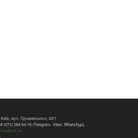
 Київ, вул. Грушевського, 30/1
8 (073) 284-64-76 (Telegram, Viber, WhatsApp),
vimu@mil.ua