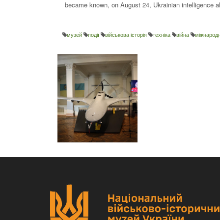
became known, on August 24, Ukrainian intelligence al
музей
події
військова історія
техніка
війна
міжнародн