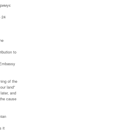
тримує
 24
he
ibution to
e Embassy
ning of the
our land”
later, and
 the cause
nian
 it