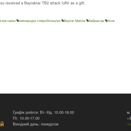
so received a Bayraktar TB2 attack UAV as a gift.
і виставки
міжнародне співробітництво
Baykar Makina
байрактар
бпла
Графік роботи: Вт.-Нд. 10.00-18.00
м.
Пт. 10.00-17.00
+3
Вихідний день: понеділок
n