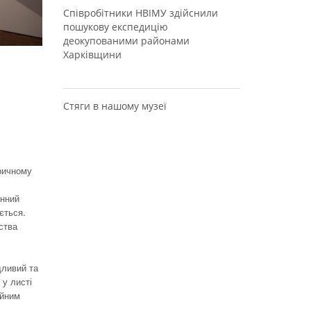
Співробітники НВІМУ здійснили
пошукову експедицію
деокупованими районами
Харківщини
Стяги в нашому музеї
оричному
енний
ється.
ства
дливий та
 у листі
ойним