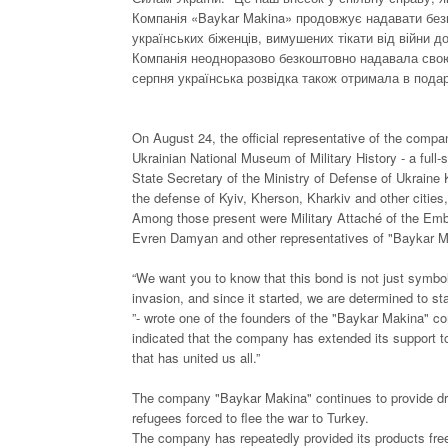
Компанія «Baykar Makina» продовжує надавати безп
українських біженців, вимушених тікати від війни д
Компанія неодноразово безкоштовно надавала свою 
серпня українська розвідка також отримала в пода
On August 24, the official representative of the com
Ukrainian National Museum of Military History - a full
State Secretary of the Ministry of Defense of Ukraine
the defense of Kyiv, Kherson, Kharkiv and other citie
Among those present were Military Attaché of the Emb
Evren Damyan and other representatives of "Baykar M
“We want you to know that this bond is not just symbol
invasion, and since it started, we are determined to st
”- wrote one of the founders of the "Baykar Makina" com
indicated that the company has extended its support t
that has united us all.”
The company "Baykar Makina" continues to provide dron
refugees forced to flee the war to Turkey.
The company has repeatedly provided its products free o