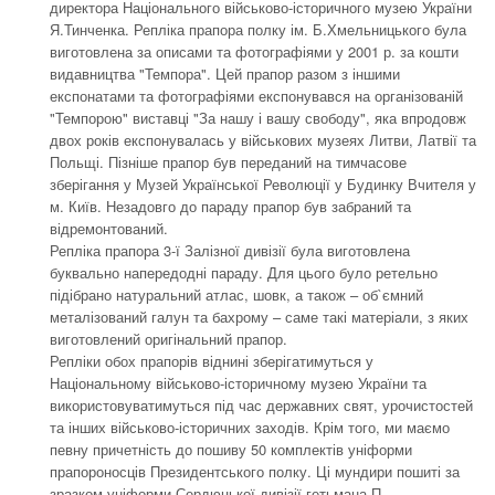
директора Національного військово-історичного музею України
Я.Тинченка. Репліка прапора полку ім. Б.Хмельницького була
виготовлена за описами та фотографіями у 2001 р. за кошти
видавництва "Темпора". Цей прапор разом з іншими
експонатами та фотографіями експонувався на організованій
"Темпорою" виставці "За нашу і вашу свободу", яка впродовж
двох років експонувалась у військових музеях Литви, Латвії та
Польщі. Пізніше прапор був переданий на тимчасове
зберігання у Музей Української Революції у Будинку Вчителя у
м. Київ. Незадовго до параду прапор був забраний та
відремонтований.
Репліка прапора 3-ї Залізної дивізії була виготовлена
буквально напередодні параду. Для цього було ретельно
підібрано натуральний атлас, шовк, а також – об`ємний
металізований галун та бахрому – саме такі матеріали, з яких
виготовлений оригінальний прапор.
Репліки обох прапорів віднині зберігатимуться у
Національному військово-історичному музею України та
використовуватимуться під час державних свят, урочистостей
та інших військово-історичних заходів. Крім того, ми маємо
певну причетність до пошиву 50 комплектів уніформи
прапороносців Президентського полку. Ці мундири пошиті за
зразком уніформи Сердюцької дивізії гетьмана П.