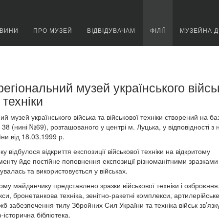
ВИНИ
ПРО МУЗЕЙ
ВІДВІДУВАЧАМ
ФІЛІЇ
МУЗЕЙНА Д
егіональний музей українського війсь
 техніки
й музей українського війська та військової техніки створений на баз
 38 (нині №69), розташованого у центрі м. Луцька, у відповідності з
ни від 18.03.1999 р.
у відбулося відкриття експозиції військової техніки на відкритому
менту йде постійне поповнення експозиції різноманітними зразками
увалась та використовується у військах.
тому майданчику представлено зразки військової техніки і озброєння
кси, бронетанкова техніка, зенітно-ракетні комплекси, артилерійськ
жб забезпечення тилу Збройних Сил України та техніка військ зв’язк
-історична бібліотека.