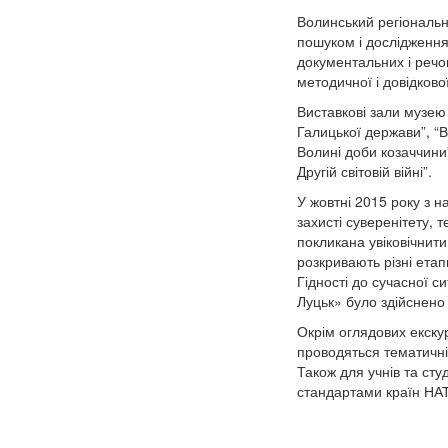
Волинський регіональни
пошуком і дослідженням
документальних і речов
методичної і довідково
Виставкові зали музею
Галицької держави”, “В
Волині доби козаччини”
Другій світовій війні”.
У жовтні 2015 року з н
захисті суверенітету, 
покликана увіковічнити
розкривають різні етап
Гідності до сучасної с
Луцьк» було здійснено
Окрім оглядових екскур
проводяться тематичні 
Також для учнів та сту
стандартами країн НА