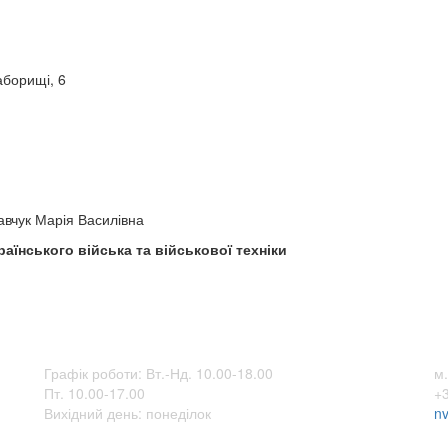
аборищі, 6
авчук Марія Василівна
аїнського війська та військової техніки
Графік роботи: Вт.-Нд. 10.00-18.00
м.
Пт. 10.00-17.00
+3
Вихідний день: понеділок
n