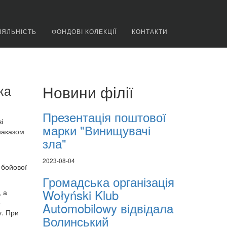
ІЯЛЬНІСТЬ
ФОНДОВІ КОЛЕКЦІЇ
КОНТАКТИ
ка
Новини філії
Презентація поштової
і
марки "Винищувачі
 наказом
зла"
2023-08-04
 бойової
Громадська організація
Wołyński Klub
, а
е
Automobilowy відвідала
у. При
Волинський