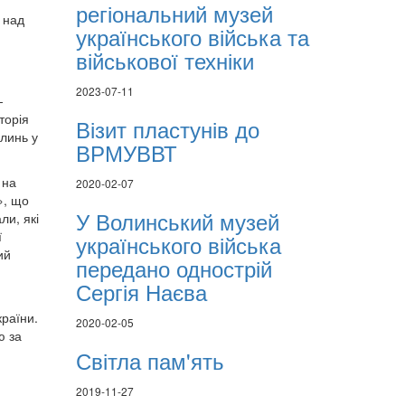
регіональний музей
 над
українського війська та
військової техніки
2023-07-11
-
торія
Візит пластунів до
олинь у
ВРМУВВТ
 на
2020-02-07
», що
У Волинський музей
ли, які
ї
українського війська
ий
передано однострій
Сергія Наєва
країни.
2020-02-05
ю за
Світла пам'ять
2019-11-27