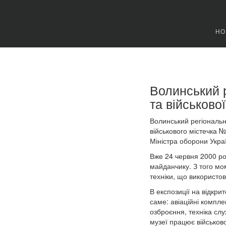
НО
Волинський р
та військової
Волинський регіональни
військового містечка №
Міністра оборони Украї
Вже 24 червня 2000 рок
майданчику. З того мо
техніки, що використов
В експозиції на відкри
саме: авіаційні компле
озброєння, техніка слу
музеї працює військово