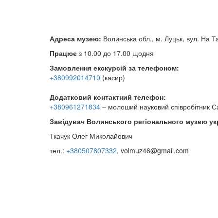
Адреса музею:
Волинська обл., м. Луцьк, вул. На Т
Працює
з 10.00 до 17.00 щодня
Замовлення екскурсій за телефоном:
+380992014710
(касир)
Додатковий контактний телефон:
+380961271834
– молоший науковий співробітник С
Завідувач Волинського регіонального музею укр
Ткачук Олег Миколайович
тел.:
+380507807332
, volmuz46@gmail.com