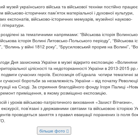
й музей українського війська та військової техніки постійно працює
 військово-історичних пам’яток матеріальної і духовної культури,
их експонатів, військово-історичних мемуарів, музейної науково-
ї літератури.
 розділені за тематичними напрямами: “Військова історія Волинсько
ійськова історія Волині Литовсько-Польського періоду”, “Військова іс
, “Волинь у війні 1812 року”, “Брусиловський прорив на Волині”, “В
агоди Дня захисника України в музеї відкрито експозицію «Волиняни
територіальної цілісності та недоторканності України в 2013-2015 рр.
 подвиги сучасних героїв. Експозиція об’єднала чотири тематичні за
и сучасної боротьби за незалежність України – від початку Революці
итуації на Сході. За сприяння благодійного фонду Ігоря Палиці «Нов
 ремонт приміщення, в якому розміщено експозицію.
сій і уроків військово-патріотичного виховання «Захист Вітчизни»,
екскурсії, пов’язані з державними святами та військовою історією У
дентів проводяться заняття з правил евакуації поранених із поля бо
ТО.
більше фото