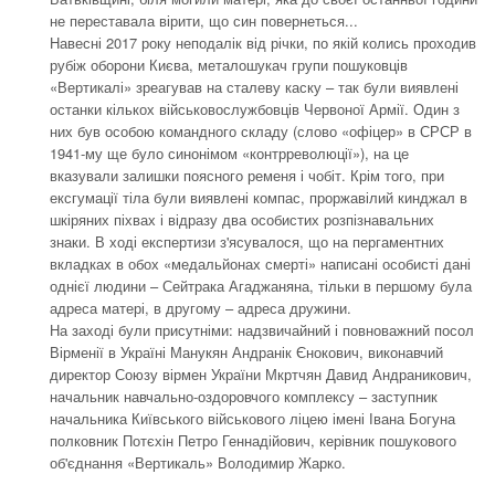
не переставала вірити, що син повернеться...
Навесні 2017 року неподалік від річки, по якій колись проходив
рубіж оборони Києва, металошукач групи пошуковців
«Вертикалі» зреагував на сталеву каску – так були виявлені
останки кількох військовослужбовців Червоної Армії. Один з
них був особою командного складу (слово «офіцер» в СРСР в
1941-му ще було синонімом «контрреволюції»), на це
вказували залишки поясного ременя і чобіт. Крім того, при
ексгумації тіла були виявлені компас, проржавілий кинджал в
шкіряних піхвах і відразу два особистих розпізнавальних
знаки. В ході експертизи з'ясувалося, що на пергаментних
вкладках в обох «медальйонах смерті» написані особисті дані
однієї людини – Сейтрака Агаджаняна, тільки в першому була
адреса матері, в другому – адреса дружини.
На заході були присутніми: надзвичайний і повноважний посол
Вірменії в Україні Манукян Андранік Єнокович, виконавчий
директор Союзу вірмен України Мкртчян Давид Андраникович,
начальник навчально-оздоровчого комплексу – заступник
начальника Київського військового ліцею імені Івана Богуна
полковник Потєхін Петро Геннадійович, керівник пошукового
об'єднання «Вертикаль» Володимир Жарко.