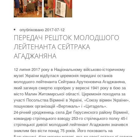
опубліковано 2017-07-12
ПЕРЕДАЧ РЕШТОК МОЛОДШОГО
ЛЕЙТЕНАНТА СЕЙТРАКА
АГАДЖАНЯНА
12 липня 2017 року в Національному військово-історичному
музеї України відбулася церемонія передачі останків
молодшого лейтенанта Сейтрака Арутюновича Агаджаняна,
який загинув смертю хоробрих у вересні 1941 року в бою за
місто Малин Житомирської області. Церемонія походила за
участі Посольства Вірменії в Україні, «Союзу вірмен України»,
пошукових організацій «Вертикаль» і «Цитадель».
24-річний уродженець села Диг Герусинского району Вірменії,
командир стрілецького взводу 253-го стрілецького полку 45-ї
стрілецької дивізії молодший лейтенант Агаджанян значився
зниклим без вісти понад 75 років. Його поховають на
Батьківщині, біля могили матері, яка до своєї останньої години