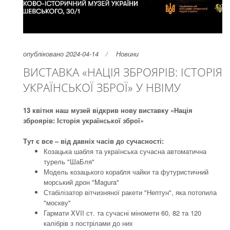
опубліковано 2024-04-14
Новини
ВИСТАВКА «НАЦІЯ ЗБРОЯРІВ: ІСТОРІЯ
УКРАЇНСЬКОЇ ЗБРОЇ» У НВІМУ
13 квітня наш музей відкрив нову виставку «Нація
зброярів: Історія української зброї»
Тут є все – від давніх часів до сучасності:
Козацька шабля та українська сучасна автоматична
турель "ШаБля"
Модель козацького корабля чайки та футуристичний
морський дрон "Magura"
Стабілізатор вітчизняної ракети "Нептун", яка потопила
"москву"
Гармати XVII ст. та сучасні міномети 60, 82 та 120
калібрів з пострілами до них