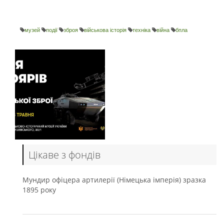
музей
події
зброя
військова історія
техніка
війна
бпла
Цікаве з фондів
Мундир офіцера артилерії (Німецька імперія) зразка
1895 року