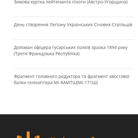
Зимова куртка лейтенанта піхоти (Австро-Угорщина)
День створення Легіону Українських Січових Стрільців
Доломан офіцера гусарських полків зразка 1894 року
(Третя Французька Республіка)
Фрагмент головного редуктора та фрагмент хвостової
балки гелікоптера Мі-8АМТШ(Мі-171Ш)