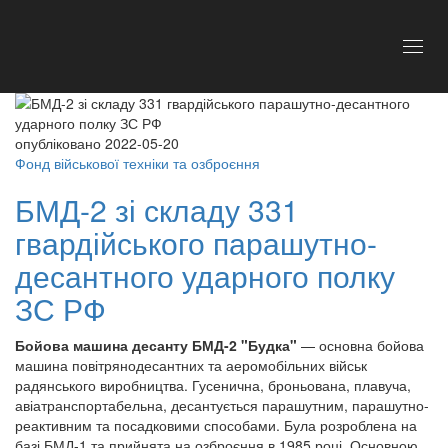
Toggl
navig
опубліковано 2022-05-20
Фонд військової техніки та озброєння
БМД-2 зі складу 331
гвардійського парашутно-
десантного ударного полку
ЗС РФ
Бойова машина десанту БМД-2 "Будка"
— основна бойова
машина повітрянодесантних та аеромобільних військ
радянського виробництва. Гусенична, броньована, плавуча,
авіатранспортабельна, десантується парашутним, парашутно-
реактивним та посадковими способами. Була розроблена на
базі БМД-1 та прийнята на озброєння в 1985 році. Основною