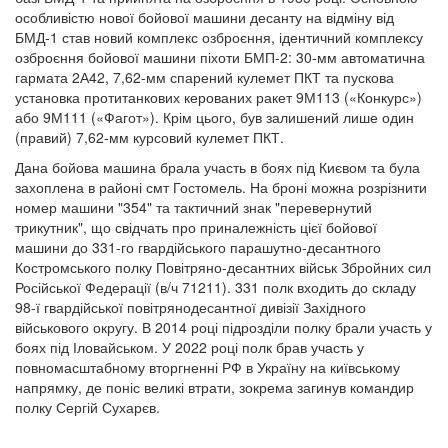
особливістю нової бойової машини десанту на відміну від
БМД-1 став новий комплекс озброєння, ідентичний комплексу
озброєння бойової машини піхоти БМП-2: 30-мм автоматична
гармата 2А42, 7,62-мм спарений кулемет ПКТ та пускова
установка протитанкових керованих ракет 9М113 («Конкурс»)
або 9М111 («Фагот»). Крім цього, був залишений лише один
(правий) 7,62-мм курсовий кулемет ПКТ.
Дана бойова машина брала участь в боях під Києвом та була
захоплена в районі смт Гостомель. На броні можна розрізнити
номер машини "354" та тактичний знак "перевернутий
трикутник", що свідчать про приналежність цієї бойової
машини до 331-го гвардійського парашутно-десантного
Костромського полку Повітряно-десантних військ Збройних сил
Російської Федерації (в/ч 71211). 331 полк входить до складу
98-ї гвардійської повітрянодесантної дивізії Західного
військового округу. В 2014 році підрозділи полку брали участь у
боях під Іловайськом. У 2022 році полк брав участь у
повномасштабному вторгненні РФ в Україну на київському
напрямку, де поніс великі втрати, зокрема загинув командир
полку Сергій Сухарєв.