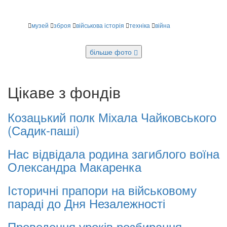
музей
зброя
військова історія
техніка
війна
більше фото
Цікаве з фондів
Козацький полк Міхала Чайковського
(Садик-паші)
Нас відвідала родина загиблого воїна
Олександра Макаренка
Історичні прапори на військовому
параді до Дня Незалежності
Проведення уроків розбирання-