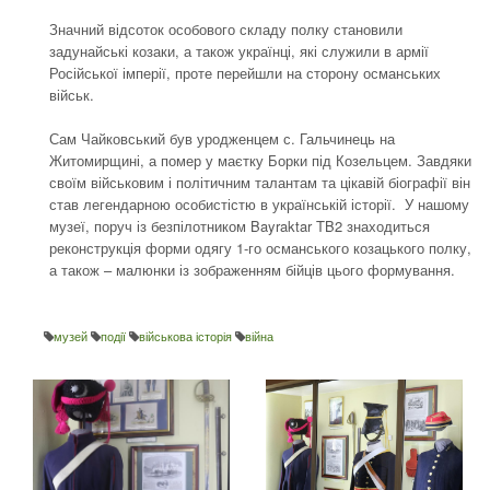
Значний відсоток особового складу полку становили
задунайські козаки, а також українці, які служили в армії
Російської імперії, проте перейшли на сторону османських
військ.
Сам Чайковський був уродженцем с. Гальчинець на
Житомирщині, а помер у маєтку Борки під Козельцем. Завдяки
своїм військовим і політичним талантам та цікавій біографії він
став легендарною особистістю в українській історії. У нашому
музеї, поруч із безпілотником Bayraktar TB2 знаходиться
реконструкція форми одягу 1-го османського козацького полку,
а також – малюнки із зображенням бійців цього формування.
музей
події
військова історія
війна