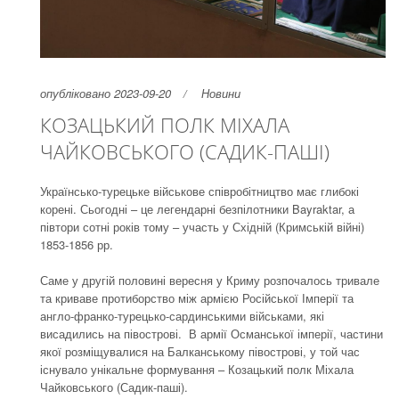
опубліковано 2023-09-20
Новини
КОЗАЦЬКИЙ ПОЛК МІХАЛА
ЧАЙКОВСЬКОГО (САДИК-ПАШІ)
Українсько-турецьке військове співробітництво має глибокі
корені. Сьогодні – це легендарні безпілотники Bayraktar, а
півтори сотні років тому – участь у Східній (Кримській війні)
1853-1856 рр.
Саме у другій половині вересня у Криму розпочалось тривале
та криваве протиборство між армією Російської Імперії та
англо-франко-турецько-сардинськими військами, які
висадились на півострові. В армії Османської імперії, частини
якої розміщувалися на Балканському півострові, у той час
існувало унікальне формування – Козацький полк Міхала
Чайковського (Садик-паші).