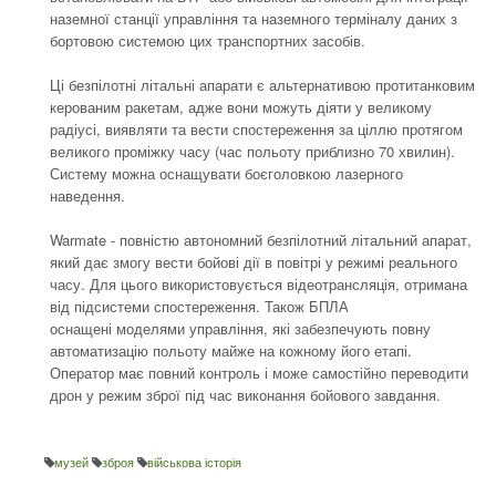
наземної станції управління та наземного терміналу даних з
бортовою системою цих транспортних засобів.
Ці безпілотні літальні апарати є альтернативою протитанковим
керованим ракетам, адже вони можуть діяти у великому
радіусі, виявляти та вести спостереження за ціллю протягом
великого проміжку часу (час польоту приблизно 70 хвилин).
Систему можна оснащувати боєголовкою лазерного
наведення.
Warmate - повністю автономний безпілотний літальний апарат,
який дає змогу вести бойові дії в повітрі у режимі реального
часу. Для цього використовується відеотрансляція, отримана
від підсистеми спостереження. Також БПЛА
оснащені моделями управління, які забезпечують повну
автоматизацію польоту майже на кожному його етапі.
Оператор має повний контроль і може самостійно переводити
дрон у режим зброї під час виконання бойового завдання.
музей
зброя
військова історія