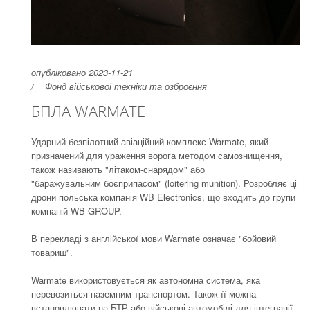
опубліковано 2023-11-21
Фонд військової техніки та озброєння
БПЛА WARMATE
Ударний безпілотний авіаційний комплекс Warmate, який
призначений для ураження ворога методом самознищення,
також називають "літаком-снарядом" або
"баражувальним боєприпасом" (loitering munition). Розробляє ці
дрони польська компанія WB Electronics, що входить до групи
компаній WB GROUP.
В перекладі з англійської мови Warmate означає "бойовий
товариш".
Warmate використовується як автономна система, яка
перевозиться наземним транспортом. Також її можна
встановлювати на БТР або військові автомобілі для інтеграції