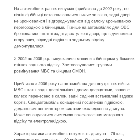
На автомобілях ранніх випусків (приблизно до 2002 року, не
пізніше) бійниці встановлювалися нижче за вікна, задні двері
не бронювалися і відгороджувалися від салону броньованою
перегородкою з бійницями.
Пізніше на автомобілях для ОВС
бронювалися штатні задні двостулкові двері, що відчинялися
вгору-вниз, відкидні сидіння в задньому відсіку
демонтувалися.
З 2002 по 2005 р.р.
випускалися машини з бійницями у бокових
стінках заднього відсіку.
Застосовувалися групами
розмінування МВС та бійцями ОМОН.
Приблизно з 2006 року на автомобілях для внутрішніх військ
МВС штатні задні двері замінені двома дверцятами, запасне
колесо перенесено в салон, задні сидіння встановлені вздовж
бортів.
Спецавтомобіль оснащений посиленою підвіскою,
додатковим вентилятором системи охолодження двигуна.
Може оснащуватися системою пожежогасіння моторного
відсіку та електролебідкою.
Характеристики автомобіля: потужність двигуна – 76 к.с.,
максимальна швидкість – 90 км/год.
Кількість місць для