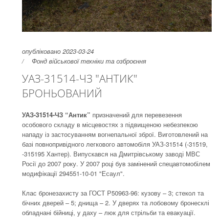
опубліковано 2023-03-24
Фонд військової техніки та озброєння
УАЗ-31514-ЧЗ "АНТИК"
БРОНЬОВАНИЙ
УАЗ-31514-ЧЗ “Антик”
призначений для перевезення
особового складу в місцевостях з підвищеною небезпекою
нападу із застосуванням вогнепальної зброї.
Виготовлений на
базі повнопривідного легкового автомобіля УАЗ-31514 (-31519,
-315195 Хантер).
Випускався на Дмитрівському заводі МВС
Росії до 2007 року.
У 2007 році був замінений спецавтомобілем
модифікації 294551-10-01 "Есаул".
Клас бронезахисту за ГОСТ Р50963-96: кузову – 3;
стекол та
бічних дверей – 5;
днища – 2. У дверях та лобовому бронесклі
обладнані бійниці, у даху – люк для стрільби та евакуації.