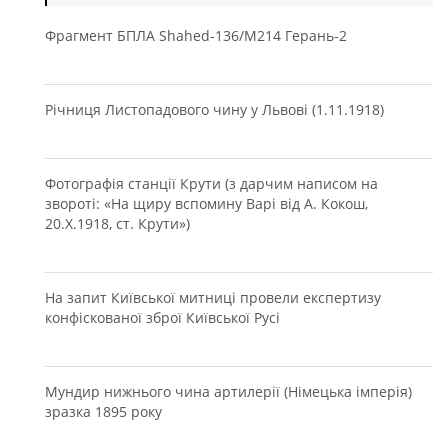
Фрагмент БПЛА Shahed-136/М214 Герань-2
Річниця Листопадового чину у Львові (1.11.1918)
Фотографія станції Крути (з дарчим написом на
звороті: «На щиру вспомину Варі від А. Кокош,
20.Х.1918, ст. Крути»)
На запит Київської митниці провели експертизу
конфіскованої зброї Київської Русі
Мундир нижнього чина артилерії (Німецька імперія)
зразка 1895 року