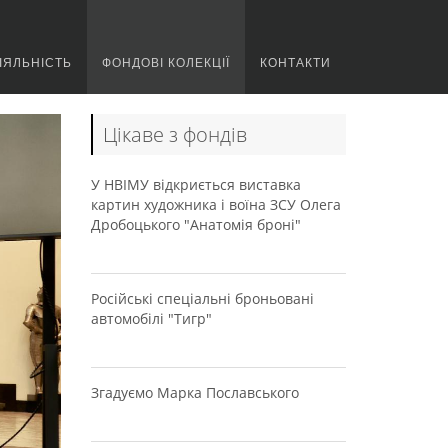
ІЯЛЬНІСТЬ
ФОНДОВІ КОЛЕКЦІЇ
КОНТАКТИ
Цікаве з фондів
У НВІМУ відкриється виставка
картин художника і воїна ЗСУ Олега
Дробоцького "Анатомія броні"
Російські спеціальні броньовані
автомобілі "Тигр"
Згадуємо Марка Пославського