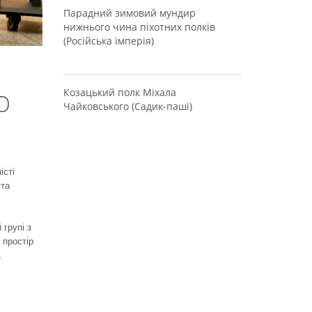
Парадний зимовий мундир
нижнього чина піхотних полків
(Російська імперія)
Козацький полк Міхала
Ю
Чайковського (Садик-паші)
істі
 та
 групі з
 простір
,