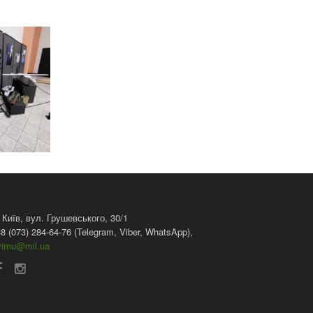
 Київ, вул. Грушевського, 30/1
8 (073) 284-64-76 (Telegram, Viber, WhatsApp),
vimu@mil.ua