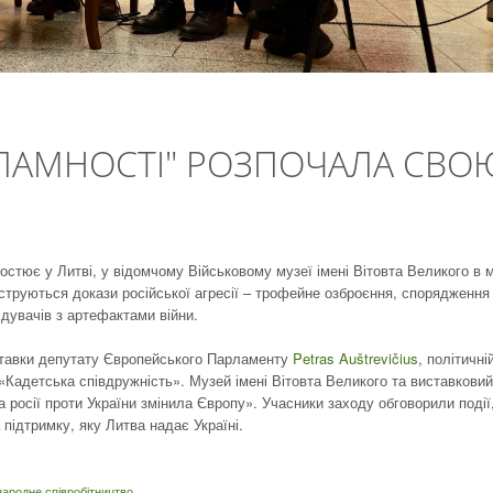
ЗЛАМНОСТІ" РОЗПОЧАЛА СВО
стює у Литві, у відомчому Військовому музеї імені Вітовта Великого в м
нструються докази російської агресії – трофейне озброєння, спорядження
ідувачів з артефактами війни.
иставки депутату Європейського Парламенту
Petras Auštrevičius
, політичній
«Кадетська співдружність». Музей імені Вітовта Великого та виставковий
а росії проти України змінила Європу». Учасники заходу обговорили події
підтримку, яку Литва надає Україні.
народне співробітництво