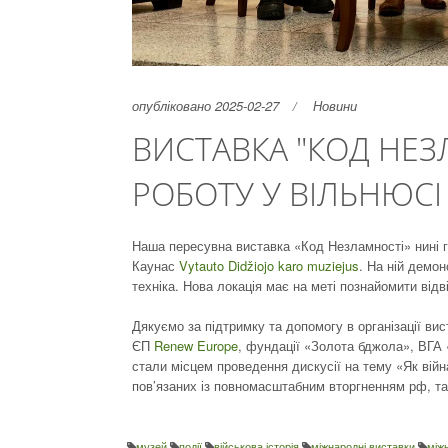
опубліковано 2025-02-27
Новини
ВИСТАВКА "КОД НЕ
РОБОТУ У ВІЛЬНЮСІ
Наша пересувна виставка «Код Незламності» нині го
Каунас
Vytauto Didžiojo karo muzi
ejus
. На ній демо
техніка. Нова локація має на меті познайомити відв
Дякуємо за підтримку та допомогу в організації в
ЄП
Renew Europe
, фундації «Золота бджола», ВГА 
стали місцем проведення дискусії на тему «Як війн
пов’язаних із повномасштабним вторгненням рф, та 
музей
події
військова історія
міжнародні виставки
між