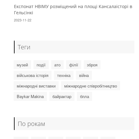
Експонат НВІМУ розміщений на площі Кансалаісторі в
Гельсінкі
2023-11-22
Теги
музей
події
ато
філії
зброя
військова історія
техніка
війна
міжнародні виставки
міжнародне співробітництво
Baykar Makina
байрактар
бпла
По рокам