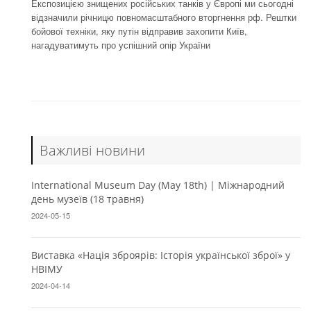
Експозицією знищених російських танків у Європі ми сьогодні
відзначили річницю повномасштабного вторгнення рф. Рештки
бойової техніки, яку путін відправив захопити Київ,
нагадуватимуть про успішний опір України
Важливі новини
International Museum Day (May 18th) | Міжнародний
день музеїв (18 травня)
2024-05-15
Виставка «Нація зброярів: Історія української зброї» у
НВІМУ
2024-04-14