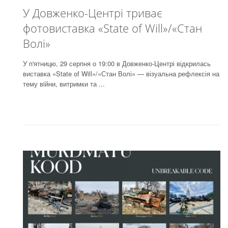
У Довженко-Центрі триває
фотовиставка «State of Will»/«Стан
Волі»
У п'ятницю, 29 серпня о 19:00 в Довженко-Центрі відкрилась
виставка «State of Will»/«Стан Волі» — візуальна рефлексія на
тему вiйни, витримки та ...