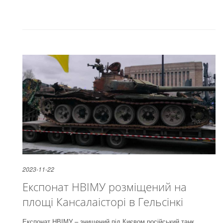
2023-11-22
Експонат НВІМУ розміщений на
площі Кансалаісторі в Гельсінкі
Експонат НВІМУ – знищений під Києвом російський танк