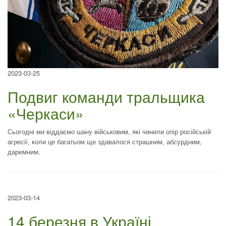
2023-03-25
Подвиг команди тральщика
«Черкаси»
Сьогодні ми віддаємо шану військовим, які чинили опір російській
агресії, коли це багатьом ще здавалося страшним, абсурдним,
даремним.
2023-03-14
14 березня в Україні