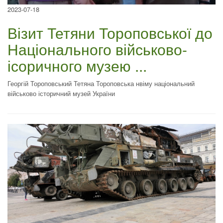
2023-07-18
Візит Тетяни Тороповської до
Національного військово-
ісоричного музею ...
Георгій Тороповський Тетяна Тороповська нвіму національний
військово історичний музей України