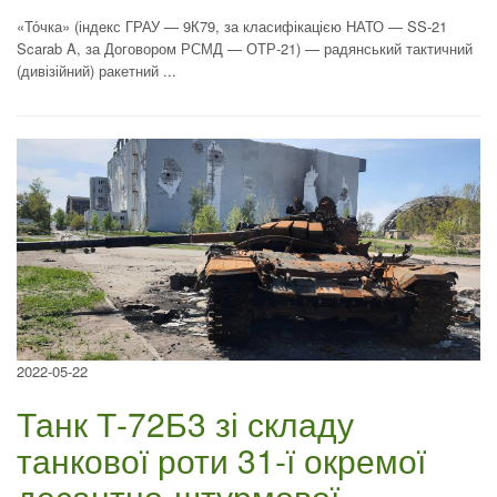
«То́чка» (індекс ГРАУ — 9К79, за класифікацією НАТО — SS-21
Scarab A, за Договором РСМД — ОТР-21) — радянський тактичний
(дивізійний) ракетний ...
2022-05-22
Танк Т-72Б3 зі складу
танкової роти 31-ї окремої
десантно-штурмової ...