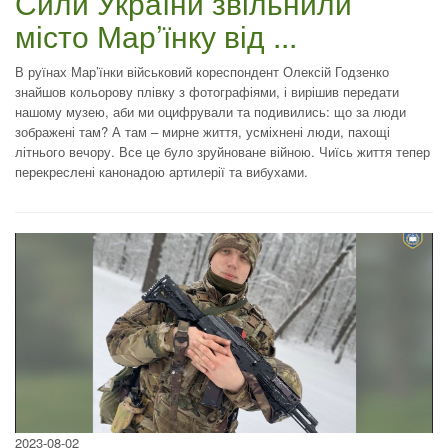
Сили України звільнили
місто Мар’їнку від ...
В руїнах Мар’їнки військовий кореспондент Олексій Годзенко
знайшов кольорову плівку з фотографіями, і вирішив передати
нашому музею, аби ми оцифрували та подивились: що за люди
зображені там? А там – мирне життя, усміхнені люди, пахощі
літнього вечору. Все це було зруйноване війною. Чиїсь життя тепер
перекреслені канонадою артилерії та вибухами.
2023-08-02