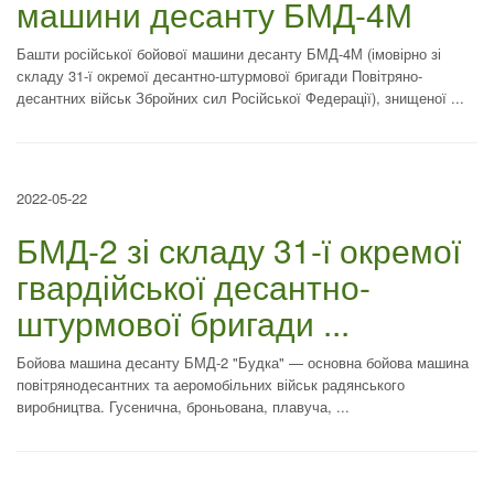
машини десанту БМД-4М
Башти російської бойової машини десанту БМД-4М (імовірно зі
складу 31-ї окремої десантно-штурмової бригади Повітряно-
десантних військ Збройних сил Російської Федерації), знищеної ...
2022-05-22
БМД-2 зі складу 31-ї окремої
гвардійської десантно-
штурмової бригади ...
Бойова машина десанту БМД-2 "Будка" — основна бойова машина
повітрянодесантних та аеромобільних військ радянського
виробництва. Гусенична, броньована, плавуча, ...