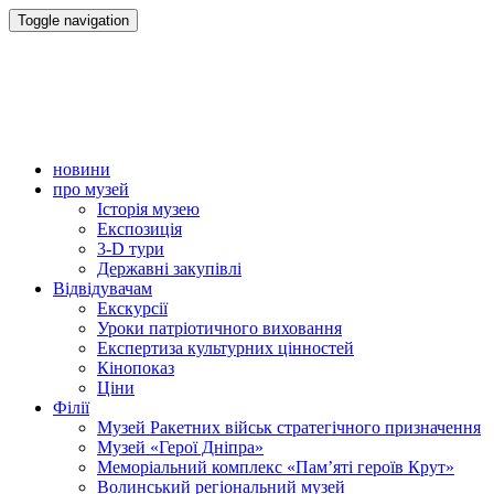
Toggle navigation
новини
про музей
Історія музею
Експозиція
3-D тури
Державні закупівлі
Відвідувачам
Екскурсії
Уроки патріотичного виховання
Експертиза культурних цінностей
Кінопоказ
Ціни
Філії
Музей Ракетних військ стратегічного призначення
Музей «Герої Дніпра»
Меморіальний комплекс «Пам’яті героїв Крут»
Волинський регіональний музей