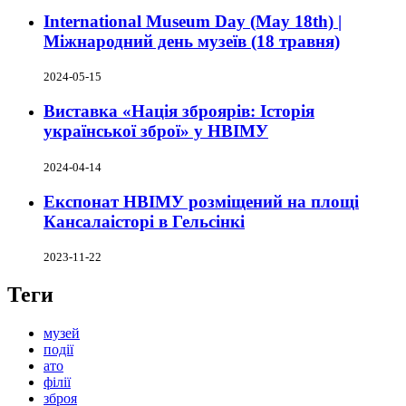
International Museum Day (May 18th) |
Міжнародний день музеїв (18 травня)
2024-05-15
Виставка «Нація зброярів: Історія
української зброї» у НВІМУ
2024-04-14
Експонат НВІМУ розміщений на площі
Кансалаісторі в Гельсінкі
2023-11-22
Теги
музей
події
ато
філії
зброя