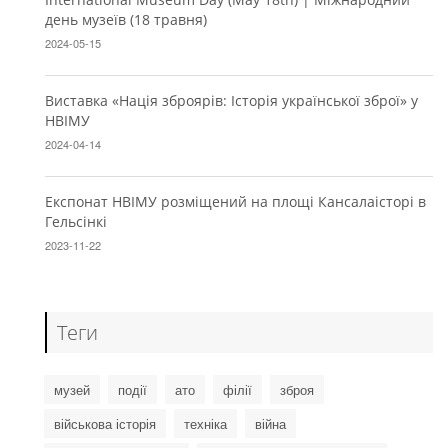
день музеїв (18 травня)
2024-05-15
Виставка «Нація зброярів: Історія української зброї» у
НВІМУ
2024-04-14
Експонат НВІМУ розміщений на площі Кансалаісторі в
Гельсінкі
2023-11-22
Теги
музей
події
ато
філії
зброя
військова історія
техніка
війна