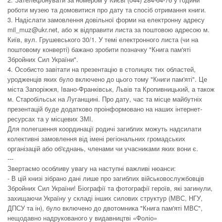
роботи музею та домовитися про дату та спосіб отримання книги.
3. Надіслати замовлення довільної форми на електронну адресу
mil_muz@ukr.net, або ж відправити листа за поштовою адресою м.
Київ, вул. Грушевського 30/1. У темі електронного листа (чи на
поштовому конверті) бажано зробити позначку "Книга пам'яті
Збройних Сил України".
4. Особисто завітати на презентацію в столицях тих областей,
уродженців яких було включено до цього тому "Книги пам'яті". Це
міста Запоріжжя, Івано-Франківськ, Львів та Кропивницький, а також
м. Старобільськ на Луганщині. Про дату, час та місце майбутніх
презентацій буде додатково проінформовано на наших інтернет-
ресурсах та у місцевих ЗМІ.
Для полегшення координації родичі загиблих можуть надсилати
колективні замовлення від імені регіональних громадських
організацій або об'єднань, членами чи учасниками яких вони є.
---
Звертаємо особливу увагу на наступні важливі нюанси:
- В цій книзі зібрано дані лише про загиблих військовослужбовців
Збройних Сил України! Біографії та фотографії героїв, які загинули,
захищаючи Україну у складі інших силових структур (МВС, НГУ,
ДПСУ та ін), було включено до двотомника "Книга пам'яті МВС",
нещодавно надрукованого у видавництві «Фоліо»