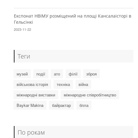
Експонат НВІМУ розміщений на площі Кансалаісторі в
Гельсінкі
2023-11-22
Теги
музей
події
ато
філії
зброя
військова історія
техніка
війна
міжнародні виставки
міжнародне співробітництво
Baykar Makina
байрактар
бпла
По рокам