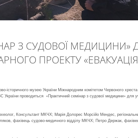
НАР З СУДОВОЇ МЕДИЦИНИ» 
АРНОГО ПРОЕКТУ «ЕВАКУАЦІ
ьково-історичного музею України Міжнародним комітетом Червоного хреста
 ЗС України проводиться «Практичний семінар з судової медицини» для у
рхеолог, Консультант МКЧХ; Maрія Долорес Морсійо Мендес, регіональн
яков, фахівець судово-медичного відділу МКЧХ; Петро Держак, фахіве