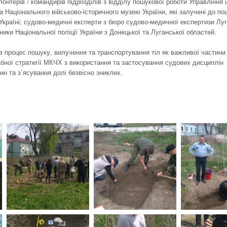
онтерів / командирів підрозділів з відділу пошукової роботи Управління 
а Національного військово-історичного музею України, які залучені до по
Україні; судово-медичні експерти з бюро судово-медичної експертизи Луг
ники Національної поліції України з Донецької та Луганської областей.
в процес пошуку, вилучення та транспортування тіл як важливої частини
абної стратегії МКЧХ з використання та застосування судових дисциплін
дин та з`ясування долі безвісно зниклих.