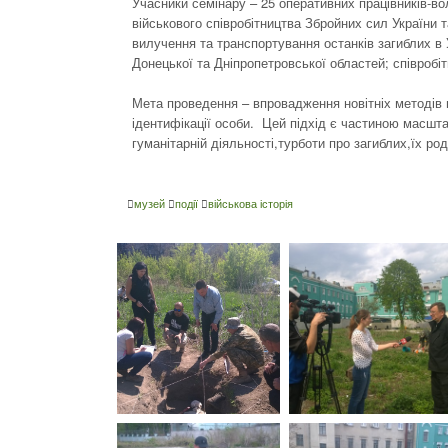
Учасники семінару – 25 оперативних працівників-вол
військового співробітництва Збройних сил України т
вилучення та транспортування останків загиблих в 
Донецької та Дніпропетровської областей; співробіт
Мета проведення – впровадження новітніх методів 
ідентифікації особи. Цей підхід є частиною масшт
гуманітарній діяльності,турботи про загиблих,їх ро
музей
події
військова історія