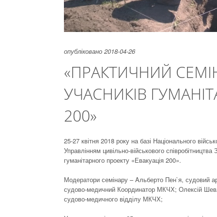
опубліковано 2018-04-26
«ПРАКТИЧНИЙ СЕМІ
УЧАСНИКІВ ГУМАНІТ
200»
25-27 квітня 2018 року на базі Національного війс
Управлінням цивільно-військового співробітництва
гуманітарного проекту «Евакуація 200».
Модератори семінару – Aльберто Пен`я, судовий а
судово-медичний Координатор МКЧХ; Oлексій Шевл
судово-медичного відділу МКЧХ;