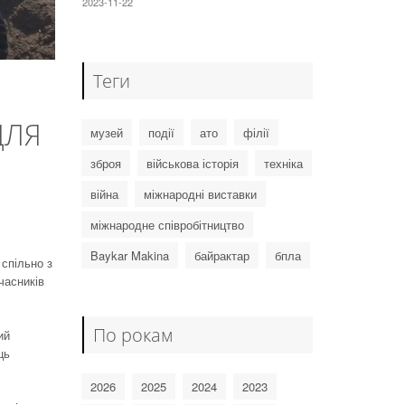
2023-11-22
Теги
ДЛЯ
музей
події
ато
філії
зброя
військова історія
техніка
Я
війна
міжнародні виставки
міжнародне співробітництво
Baykar Makina
байрактар
бпла
 спільно з
часників
По рокам
ий
ць
2026
2025
2024
2023