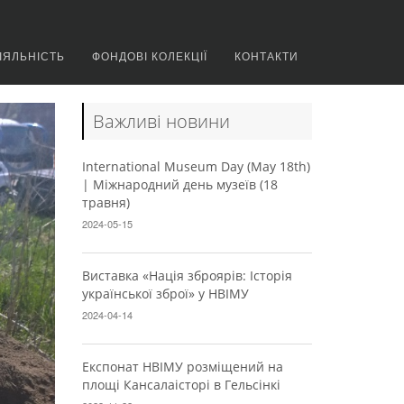
ІЯЛЬНІСТЬ
ФОНДОВІ КОЛЕКЦІЇ
КОНТАКТИ
Важливі новини
International Museum Day (May 18th)
| Міжнародний день музеїв (18
травня)
2024-05-15
Виставка «Нація зброярів: Історія
української зброї» у НВІМУ
2024-04-14
Експонат НВІМУ розміщений на
площі Кансалаісторі в Гельсінкі