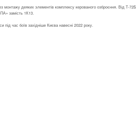
 без монтажу деяких элементів комплексу керованого озброєння. Від Т-72
-ПА» замість 1К13.
и під час боїв західніше Києва навесні 2022 року.