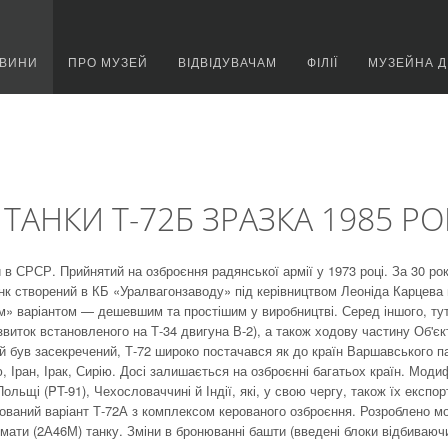
ВИНИ
ПРО МУЗЕЙ
ВІДВІДУВАЧАМ
ФІЛІЇ
МУЗЕЙНА Д
ТАНКИ Т-72Б ЗРАЗКА 1985 РО
в СРСР. Прийнятий на озброєння радянської армії у 1973 році. За 30 рок
нк створений в КБ «Уралвагонзаводу» під керівництвом Леоніда Карцева 
ним» варіантом — дешевшим та простішим у виробництві. Серед іншого, ту
виток встановленого на Т-34 двигуна В-2), а також ходову частину Об'єк
ий був засекречений, Т-72 широко постачався як до країн Варшавського пак
, Іран, Ірак, Сирію. Досі залишається на озброєнні багатьох країн. Модиф
ольщі (PT-91), Чехословаччині й Індії, які, у свою чергу, також їх експо
ваний варіант Т-72А з комплексом керованого озброєння. Розроблено м
рмати (2А46М) танку. Зміни в бронюванні башти (введені блоки відбиваюч