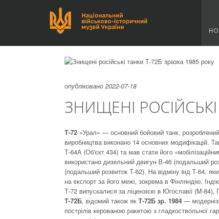
НО
опубліковано 2022-07-18
ЗНИЩЕНІ РОСІЙСЬКІ 
Т-72
«Урал» — основний бойовий танк, розроблений 
виробництва виконано 14 основних модифікацій. Та
Т-64А (Об'єкт 434) та мав стати його «мобілізацій
використано дизельний двигун В-46 (подальший роз
(подальший розвиток Т-62). На відміну від Т-64, як
на експорт за його межі, зокрема в Фінляндію, Індію
Т-72 випускалися за ліцензією в Югославії (M-84), П
Т-72Б
, відомий також як
Т-72Б зр. 1984
— модернізо
пострілів керованою ракетою з гладкоствольної га