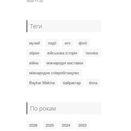
2023-11-22
Б
Теги
музей
події
ато
філії
зброя
військова історія
техніка
війна
міжнародні виставки
міжнародне співробітництво
Baykar Makina
байрактар
бпла
По рокам
2026
2025
2024
2023