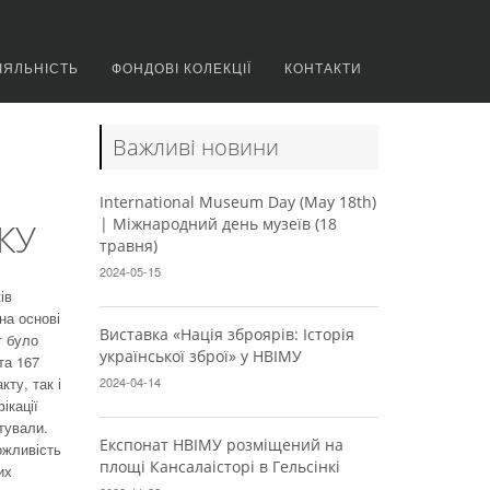
ІЯЛЬНІСТЬ
ФОНДОВІ КОЛЕКЦІЇ
КОНТАКТИ
Важливі новини
International Museum Day (May 18th)
| Міжнародний день музеїв (18
КУ
травня)
2024-05-15
ів
на основі
Виставка «Нація зброярів: Історія
т було
української зброї» у НВІМУ
та 167
ту, так і
2024-04-14
ікації
ртували.
Експонат НВІМУ розміщений на
ожливість
площі Кансалаісторі в Гельсінкі
их