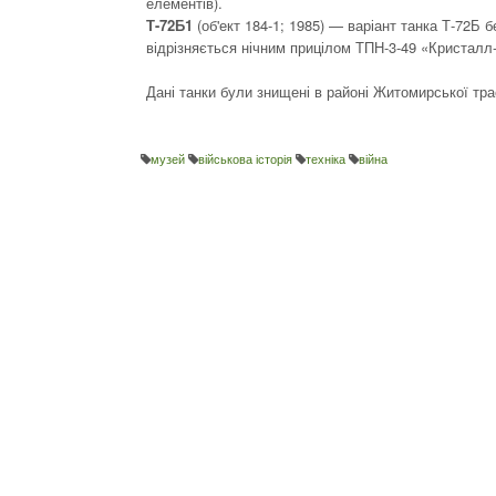
елементів).
Т-72Б1
(об'ект 184-1; 1985) — варіант танка Т-72Б
відрізняється нічним прицілом ТПН-3-49 «Кристалл
Дані танки були знищені в районі Житомирської трас
музей
військова історія
техніка
війна