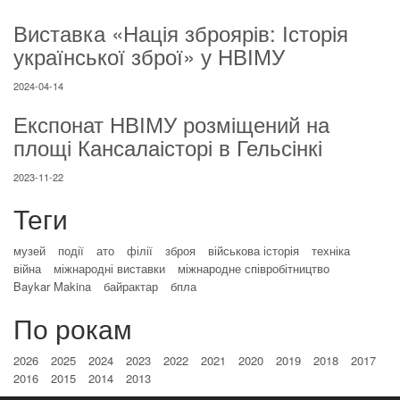
Виставка «Нація зброярів: Історія
української зброї» у НВІМУ
2024-04-14
Експонат НВІМУ розміщений на
площі Кансалаісторі в Гельсінкі
2023-11-22
Теги
музей
події
ато
філії
зброя
військова історія
техніка
війна
міжнародні виставки
міжнародне співробітництво
Baykar Makina
байрактар
бпла
По рокам
2026
2025
2024
2023
2022
2021
2020
2019
2018
2017
2016
2015
2014
2013