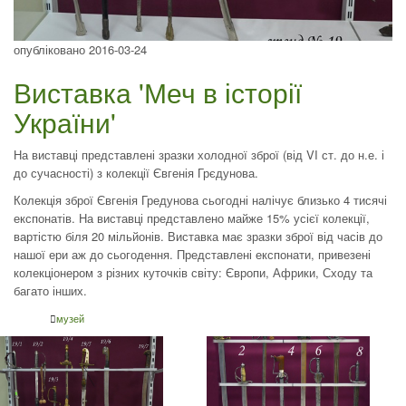
опубліковано 2016-03-24
Виставка 'Меч в історії
України'
На виставці представлені зразки холодної зброї (від VI ст. до н.е. і
до сучасності) з колекції Євгенія Грєдунова.
Колекція зброї Євгенія Гредунова сьогодні налічує близько 4 тисячі
експонатів. На виставці представлено майже 15% усієї колекції,
вартістю біля 20 мільйонів. Виставка має зразки зброї від часів до
нашої ери аж до сьогодення. Представлені експонати, привезені
колекціонером з різних куточків світу: Європи, Африки, Сходу та
багато інших.
музей