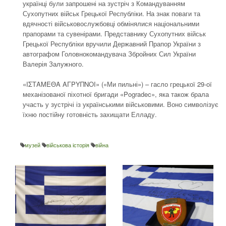
українці були запрошені на зустріч з Командуванням
Сухопутних військ Грецької Республіки. На знак поваги та
вдячності військовослужбовці обмінялися національними
прапорами та сувенірами. Представнику Сухопутних військ
Грецької Республіки вручили Державний Прапор України з
автографом Головнокомандувача Збройних Сил України
Валерія Залужного.
«ΙΣΤΑΜΕΘΑ ΑΓΡΥΠΝΟΙ» («Ми пильні») – гасло грецької 29-ої
механізованої піхотної бригади «Pogradec», яка також брала
участь у зустрічі із українськими військовими. Воно символізує
їхню постійну готовність захищати Елладу.
музей
військова історія
війна