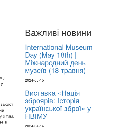
Важливі новини
International Museum
Day (May 18th) |
Міжнародний день
музеїв (18 травня)
иці
2024-05-15
ту
Виставка «Нація
зброярів: Історія
 захист
української зброї» у
 на
НВІМУ
у з тим,
ще в
2024-04-14