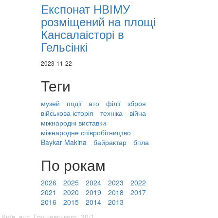
Експонат НВІМУ
розміщений на площі
Кансалаісторі в
Гельсінкі
2023-11-22
Теги
музей
події
ато
філії
зброя
військова історія
техніка
війна
міжнародні виставки
міжнародне співробітництво
Baykar Makina
байрактар
бпла
По рокам
2026
2025
2024
2023
2022
2021
2020
2019
2018
2017
2016
2015
2014
2013
 Київ, вул. Грушевського, 30/1