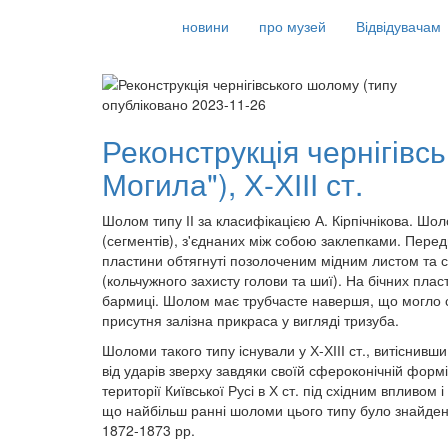
новини
про музей
Відвідувачам
опубліковано 2023-11-26
Реконструкція чернігівс
Могила"), Х-ХІІІ ст.
Шолом типу ІІ за класифікацією А. Кірпічнікова. Шо
(сегментів), з'єднаних між собою заклепками. Перед
пластини обтягнуті позолоченим мідним листом та с
(кольчужного захисту голови та шиї). На бічних пла
бармиці. Шолом має трубчасте навершя, що могло 
присутня залізна прикраса у вигляді тризуба.
Шоломи такого типу існували у Х-ХІІІ ст., витісни
від ударів зверху завдяки своїй сфероконічній форм
території Київської Русі в Х ст. під східним впливом
що найбільш ранні шоломи цього типу було знайдено
1872-1873 рр.