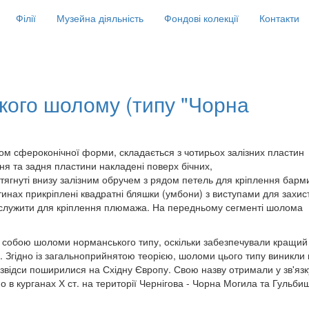
Філії
Музейна діяльність
Фондові колекції
Контакти
ького шолому (типу "Чорна
лом сфероконічної форми, складається з чотирьох залізних пластин
ня та задня пластини накладені поверх бічних,
тягнуті внизу залізним обручем з рядом петель для кріплення барм
стинах прикріплені квадратні бляшки (умбони) з виступами для захис
служити для кріплення плюмажа. На передньому сегменті шолома
вши собою шоломи норманського типу, оскільки забезпечували кращий
і. Згідно із загальноприйнятою теорією, шоломи цього типу виникли
 і звідси поширилися на Східну Європу. Свою назву отримали у зв'язк
 в курганах Х ст. на території Чернігова - Чорна Могила та Гульби