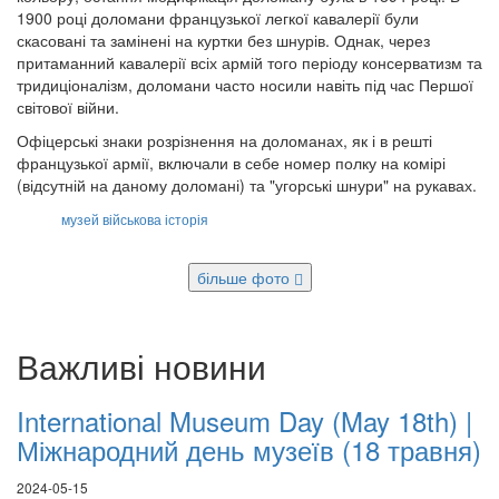
1900 році доломани французької легкої кавалерії були
скасовані та замінені на куртки без шнурів. Однак, через
притаманний кавалерії всіх армій того періоду консерватизм та
тридиціоналізм, доломани часто носили навіть під час Першої
світової війни.
Офіцерські знаки розрізнення на доломанах, як і в решті
французької армії, включали в себе номер полку на комірі
(відсутній на даному доломані) та "угорські шнури" на рукавах.
музей
військова історія
більше фото
Важливі новини
International Museum Day (May 18th) |
Міжнародний день музеїв (18 травня)
2024-05-15