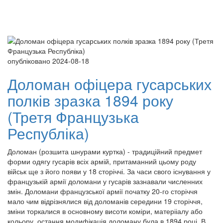
Toggle
navigati
опубліковано 2024-08-18
Доломан офіцера гусарських
полків зразка 1894 року
(Третя Французька
Республіка)
Доломан (розшита шнурами куртка) - традиційний предмет
форми одягу гусарів всіх армій, притаманний цьому роду
військ ще з його появи у 18 сторіччі. За часи свого існування у
французькій армії доломани у гусарів зазнавали численних
змін. Доломани французської армії початку 20-го сторіччя
мало чим відрізнялися від доломанів середини 19 сторіччя,
зміни торкалися в основному висоти коміри, матерііалу або
кольору, остання модифікація доломану була в 1894 році. В