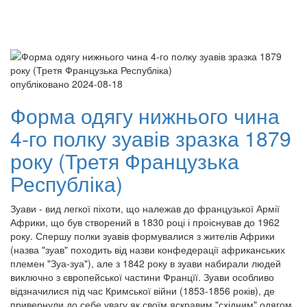
Toggle
navigati
опубліковано 2024-08-18
Форма одягу нижнього чина
4-го полку зуавів зразка 1879
року (Третя Французька
Республіка)
Зуави - вид легкої піхоти, що належав до французької Армії
Африки, що був створений в 1830 році і проіснував до 1962
року. Спершу полки зуавів формувалися з жителів Африки
(назва "зуав" походить від назви конфедерації африканських
племен "Зуа-зуа"), але з 1842 року в зуави набирали людей
виключно з європейської частини Францїї. Зуави особливо
відзначилися під час Кримської війни (1853-1856 років), де
привернули до себе увагу як своїм яскравим "східним" одягом,