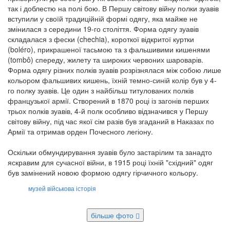
так і доблестю на полі бою. В Першу світову війну полки зуавів
вступили у своїй традиційній формі одягу, яка майже не
змінилася з середини 19-го століття. Форма одягу зуавів
складалася з фески (chechia), короткої відкритої куртки
(boléro), прикрашеної тасьмою та з фальшивими кишенями
(tombô) спереду, жилету та широких червоних шароварів.
Форма одягу різних полків зуавів розрізнялася між собою лише
кольором фальшивих кишень, їхній темно-синій колір був у 4-
го полку зуавів. Це один з найбільш титулованих полків
французької армії. Створений в 1870 році із загонів перших
трьох полків зуавів, 4-й полк особливо відзначився у Першу
світову війну, під час якої сім разів був згаданий в Наказах по
Армії та отримав орден Почесного легіону.
Оскільки обмундирування зуавів було застарілим та занадто
яскравим для сучасної війни, в 1915 році їхній "східний" одяг
був замінений новою формою одягу гірчичного кольору.
музей
військова історія
більше фото