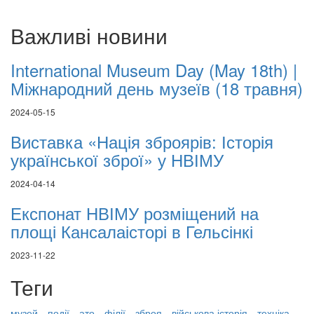
Важливі новини
International Museum Day (May 18th) |
Міжнародний день музеїв (18 травня)
2024-05-15
Виставка «Нація зброярів: Історія
української зброї» у НВІМУ
2024-04-14
Експонат НВІМУ розміщений на
площі Кансалаісторі в Гельсінкі
2023-11-22
Теги
музей
події
ато
філії
зброя
військова історія
техніка